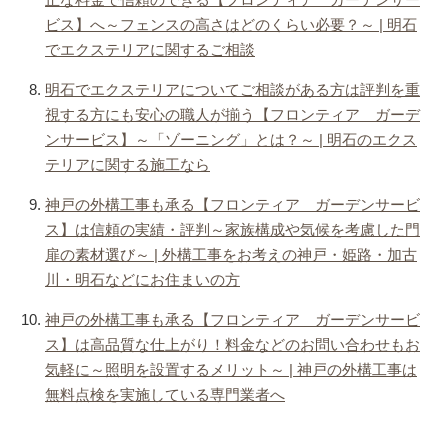
ビス】へ～フェンスの高さはどのくらい必要？～ | 明石
でエクステリアに関するご相談
明石でエクステリアについてご相談がある方は評判を重
視する方にも安心の職人が揃う【フロンティア ガーデ
ンサービス】～「ゾーニング」とは？～ | 明石のエクス
テリアに関する施工なら
神戸の外構工事も承る【フロンティア ガーデンサービ
ス】は信頼の実績・評判～家族構成や気候を考慮した門
扉の素材選び～ | 外構工事をお考えの神戸・姫路・加古
川・明石などにお住まいの方
神戸の外構工事も承る【フロンティア ガーデンサービ
ス】は高品質な仕上がり！料金などのお問い合わせもお
気軽に～照明を設置するメリット～ | 神戸の外構工事は
無料点検を実施している専門業者へ