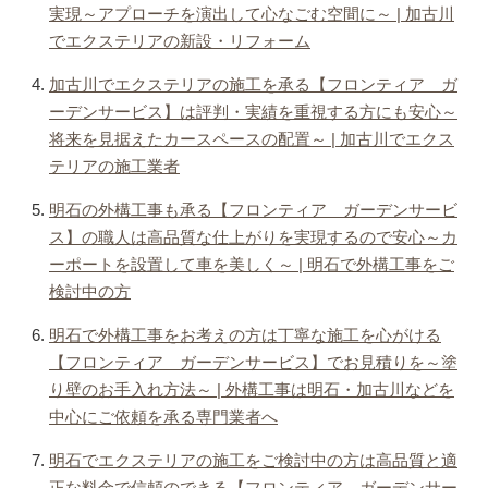
実現～アプローチを演出して心なごむ空間に～ | 加古川
でエクステリアの新設・リフォーム
加古川でエクステリアの施工を承る【フロンティア ガ
ーデンサービス】は評判・実績を重視する方にも安心～
将来を見据えたカースペースの配置～ | 加古川でエクス
テリアの施工業者
明石の外構工事も承る【フロンティア ガーデンサービ
ス】の職人は高品質な仕上がりを実現するので安心～カ
ーポートを設置して車を美しく～ | 明石で外構工事をご
検討中の方
明石で外構工事をお考えの方は丁寧な施工を心がける
【フロンティア ガーデンサービス】でお見積りを～塗
り壁のお手入れ方法～ | 外構工事は明石・加古川などを
中心にご依頼を承る専門業者へ
明石でエクステリアの施工をご検討中の方は高品質と適
正な料金で信頼のできる【フロンティア ガーデンサー